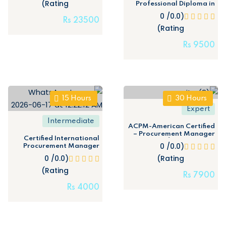
Rating)
Professional Diploma in
Supply chain (Level 5)
(0.0/ 0
Rs
23500
Rating)
Rs
9500
15
Hours
30
Hours
Expert
Intermediate
ACPM-American Certified
Procurement Manager –
Certified International
مدير المشتريات الأمريكي المعتمد
(0.0/ 0
Procurement Manager
(CIPM-IOSCM) (Remote)
(0.0/ 0
Rating)
Rating)
Rs
7900
Rs
4000