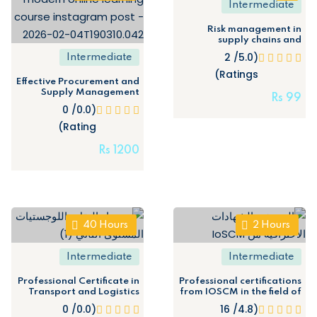
Intermediate
Risk management in
supply chains and
procurement: “Ensuring
(5.0/ 2
Intermediate
continuity and minimizing
losses during times of
Ratings)
Effective Procurement and
crisis”
Supply Management
Rs
99
(Training course with
(0.0/ 0
certification from the
General Organization for
Rating)
Technical and Vocational
Training)
Rs
1200
40
Hours
2
Hours
Intermediate
Intermediate
Professional Certificate in
Professional certifications
Transport and Logistics
from IOSCM in the field of
(Level Two) –
supply chain and
(0.0/ 0
(4.8/ 16
procurement