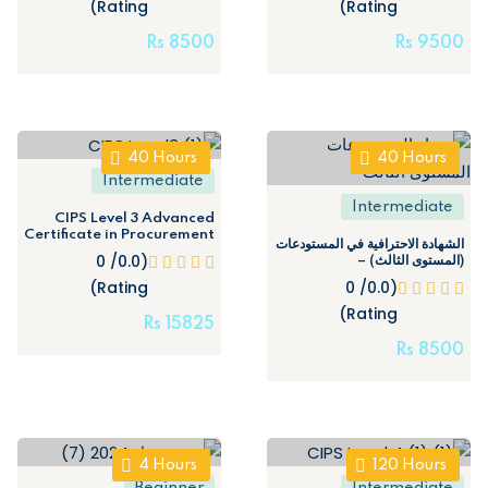
Rating)
Rating)
Rs
8500
Rs
9500
40
Hours
40
Hours
Intermediate
Intermediate
CIPS Level 3 Advanced
Certificate in Procurement
الشهادة الاحترافية في المستودعات
and Supply Chain
(0.0/ 0
(المستوى الثالث) –
Operations
Professional Certificate in
(0.0/ 0
Rating)
Warehouse (Level3)
Rating)
Rs
15825
Rs
8500
4
Hours
120
Hours