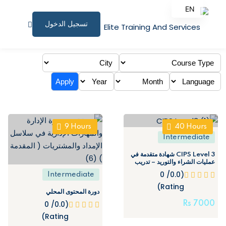
EN
تسجيل الدخول
AR
الصفحة الرئيسية
البرامج التدريبية
Apply
المقالات
نبذة عنا
9
Hours
40
Hours
Intermediate
المستندات المساندة
CIPS Level 3 شهادة متقدمة في
عمليات الشراء والتوريد – تدريب
للاستشارات
فقط
(0.0/ 0
Intermediate
الملف الشخصي
Rating)
دورة المحتوى المحلي
(0.0/ 0
Rs
7000
المؤتمرات وورش العمل
Rating)