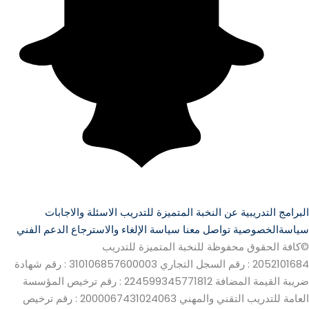
البرامج التدريبية
عن النخبة المتميزة للتدريب
الاسئلة والاجابات
سياسةالخصوصية
تواصل معنا
سياسة الإلغاء والاسترجاع
الدعم الفني
©كافة الحقوق محفوظة للنخبة المتميزة للتدريب
2052101684 : رقم السجل التجاري
310106857600003 : رقم شهادة
ضريبة القيمة المضافة
224599345771812 : رقم ترخيص المؤسسة
العامة للتدريب التقني والمهني
2000067431024063 : رقم ترخيص