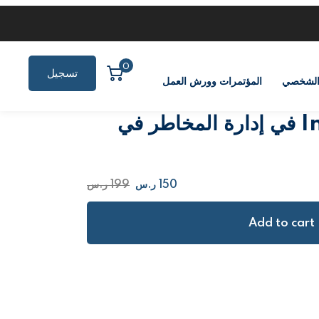
0
تسجيل
الشخصي
المؤتمرات وورش العمل
الدخول
Incoterms 2020 في إدارة المخاطر في
150
ر.س
199
ر.س
Add to cart