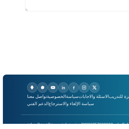
زة للتدريب
الاسئلة والاجابات
سياسةالخصوصية
تواصل معنا
سياسة الإلغاء والاسترجاع
الدعم الفني
310106857600003 : رقم شهادة ضريبة القيمة المضافة