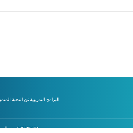
البرامج التدريبية
عن النخبة المتمي
2052101684 : رقم السجل التجاري