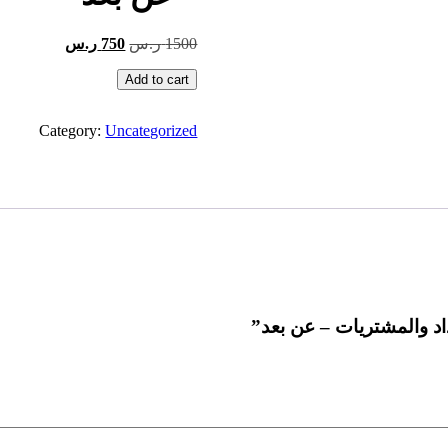
السعر
السعر
1500
ر.س
750
ر.س
الأصلي
الحالي
كمية
Add to cart
هو:
هو:
المهارات
1500 ر.س.
750 ر.س.
الإدارية
Category:
Uncategorized
في
سلاسل
الإمداد
والمشتريات
-
عن
بعد