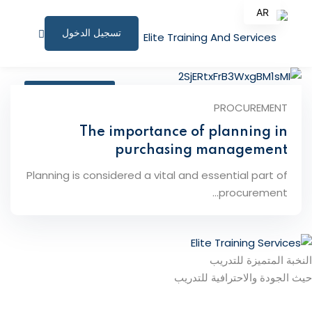
AR
تسجيل الدخول
EN
الصفحة الرئيسية
ديسمبر 19, 2025
البرامج التدريبية
PROCUREMENT
The importance of planning in
المقالات
purchasing management
نبذة عنا
Planning is considered a vital and essential part of
procurement...
المستندات المساندة
للاستشارات
الملف الشخصي
النخبة المتميزة للتدريب
حيث الجودة والاحترافية للتدريب
المؤتمرات وورش العمل