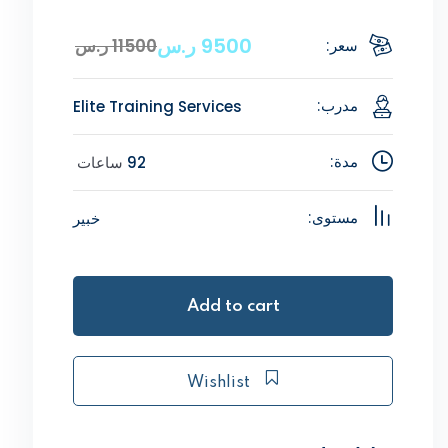
9500
ر.س
11500
ر.س
سعر:
Elite Training Services
مدرب:
92
ساعات
مدة:
خبير
مستوى:
Add to cart
Wishlist