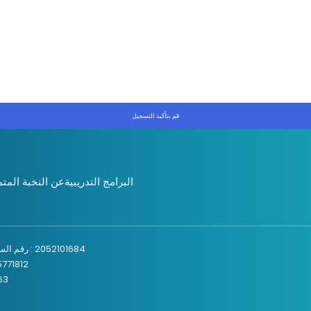
قم بتأكيد التسجيل
البرامج التدريبية
عن النخبة المتم
2052101684 : رقم السجل التجاري
224599345771812 : رقم تر
024063