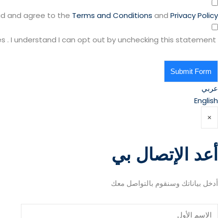
ad and agree to the
Terms and Conditions
and
Privacy Policy
I agree to receive marketing communications, offers, and updates from Elite Training Services . I understand I can opt out by unchecking this statement.
Submit Form
عربي
English
×
أعد الإتصال بي
أدخل بياناتك وسنقوم بالتواصل معك