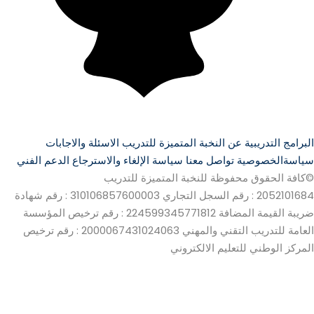
البرامج التدريبية
عن النخبة المتميزة للتدريب
الاسئلة والاجابات
سياسةالخصوصية
تواصل معنا
سياسة الإلغاء والاسترجاع
الدعم الفني
©كافة الحقوق محفوظة للنخبة المتميزة للتدريب
2052101684 : رقم السجل التجاري
310106857600003 : رقم شهادة
ضريبة القيمة المضافة
224599345771812 : رقم ترخيص المؤسسة
العامة للتدريب التقني والمهني
2000067431024063 : رقم ترخيص
المركز الوطني للتعليم الالكتروني