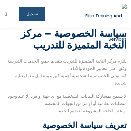
تسجيل
الدخول
الصفحة الرئيسية
سياسة الخصوصية – مركز
النخبة المتميزة للتدريب
البرامج التدريبية
المقالات
يلتزم مركز النخبة المتميزة للتدريب بتقديم جميع الخدمات التدريبية
وفق أعلى معايير الجودة والأداء،
نبذة عنا
كما نولي الخصوصية الشخصية أهمية كبيرة ونتعامل معها بعناية
المستندات المساندة
شديدة.
للاستشارات
لا نسمح بمشاركة البيانات الشخصية مع أي جهة أو فرد إلا عند وجود
متطلبات نظامية أو أوامر من الجهات المختصة
الملف الشخصي
أو عند الحاجة المشروعة لتقديم الخدمة.
المؤتمرات وورش العمل
تعريف سياسة الخصوصية