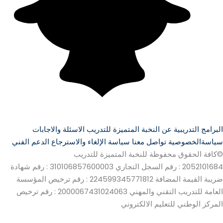
البرامج التدريبية
عن النخبة المتميزة للتدريب
الاسئلة والاجابات
سياسةالخصوصية
تواصل معنا
سياسة الإلغاء والاسترجاع
الدعم الفني
©كافة الحقوق محفوظة للنخبة المتميزة للتدريب
2052101684 : رقم السجل التجاري
310106857600003 : رقم شهادة
ضريبة القيمة المضافة
224599345771812 : رقم ترخيص المؤسسة
العامة للتدريب التقني والمهني
2000067431024063 : رقم ترخيص
المركز الوطني للتعليم الالكتروني