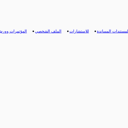
لمستندات المساندة
للاستشارات
الملف الشخصي
المؤتمرات وورش