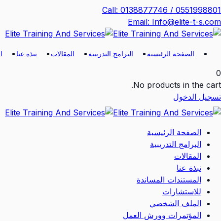
Ski
Call: 0138877746 / 0551998801
t
Email: Info@elite-t-s.com
conten
الصفحة الرئيسية
البرامج التدريبية
المقالات
نبذة عنا
ا
0
No products in the cart.
تسجيل الدخول
الصفحة الرئيسية
البرامج التدريبية
المقالات
نبذة عنا
المستندات المساندة
للاستشارات
الملف الشخصي
المؤتمرات وورش العمل