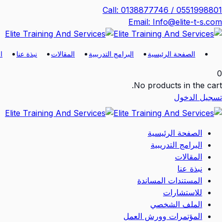
Ski
Call: 0138877746 / 0551998801
t
Email: Info@elite-t-s.com
conten
الصفحة الرئيسية
البرامج التدريبية
المقالات
نبذة عنا
ا
0
No products in the cart.
تسجيل الدخول
الصفحة الرئيسية
البرامج التدريبية
المقالات
نبذة عنا
المستندات المساندة
للاستشارات
الملف الشخصي
المؤتمرات وورش العمل