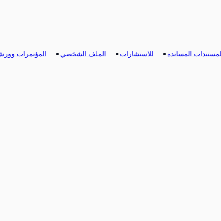
لمستندات المساندة
للاستشارات
الملف الشخصي
المؤتمرات وورش